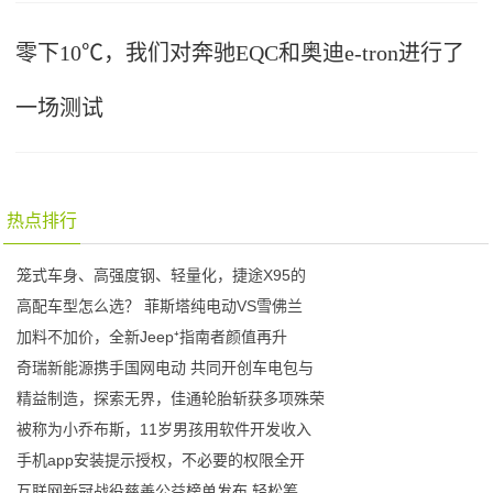
零下10℃，我们对奔驰EQC和奥迪e-tron进行了
一场测试
热点排行
笼式车身、高强度钢、轻量化，捷途X95的
高配车型怎么选？ 菲斯塔纯电动VS雪佛兰
加料不加价，全新Jeep⁺指南者颜值再升
奇瑞新能源携手国网电动 共同开创车电包与
精益制造，探索无界，佳通轮胎斩获多项殊荣
被称为小乔布斯，11岁男孩用软件开发收入
手机app安装提示授权，不必要的权限全开
互联网新冠战役慈善公益榜单发布 轻松筹