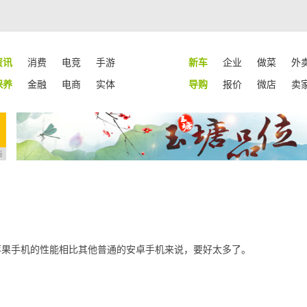
资讯
消费
电竞
手游
新车
企业
做菜
外
保养
金融
电商
实体
导购
报价
微店
卖
告
苹果手机的性能相比其他普通的安卓手机来说，要好太多了。