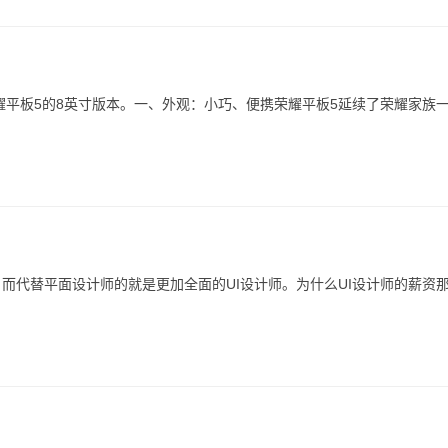
耀平板5的8英寸版本。一、外观：小巧、便携荣耀平板5延续了荣耀家族
而代替平面设计师的就是更加全面的UI设计师。为什么UI设计师的薪资