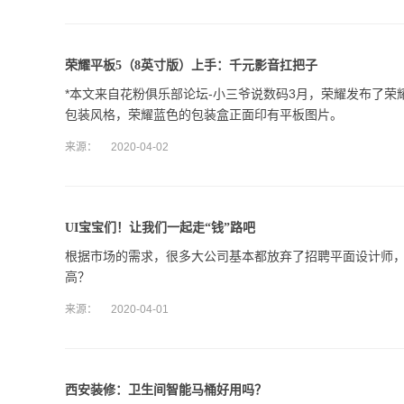
荣耀平板5（8英寸版）上手：千元影音扛把子
*本文来自花粉俱乐部论坛-小三爷说数码3月，荣耀发布了荣
包装风格，荣耀蓝色的包装盒正面印有平板图片。
来源：
2020-04-02
UI宝宝们！让我们一起走“钱”路吧
根据市场的需求，很多大公司基本都放弃了招聘平面设计师，
高？
来源：
2020-04-01
西安装修：卫生间智能马桶好用吗？