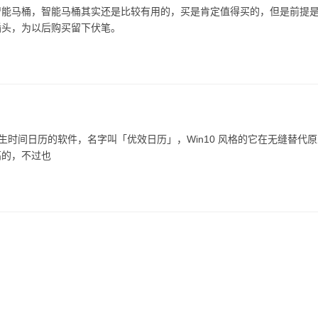
智能马桶，智能马桶其实还是比较有用的，买是肯定值得买的，但是前提
插头，为以后购买留下伏笔。
原生时间日历的软件，名字叫「优效日历」，Win10 风格的它在无缝替代
高的，不过也