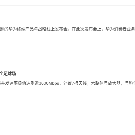
主题的华为终端产品与战略线上发布会。在此次发布会上，华为消费者业务
两个足球场
标准，无线并发速率极值达到近3600Mbps，外置7根天线，六路信号放大器，号