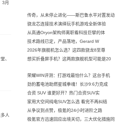
，3月
传奇，从未停止进化——斯巴鲁水平对置发动
骁龙芯连接技术演绎玩手机游戏全新体验
从高通Oryon架构师离职看科技巨擘的体
技术路线已定，产品落地，Gerard W
2026年旗舰机怎么选？这四款骁龙8至尊
食堂、
想买折叠屏手机？这两款旗舰机型可能是20
荣耀WIN评测：打游戏最怕什么？这台手机
劲豹蓄电池助燃星城拳魂！长沙9:6力克成
合资 SUV 谁更好开？热门合资SUV实
家用大空间纯电SUV怎么选 看完不再纠结
从争议到点赞，极氪的24小时进阶之路
很多人
极氪官方迅速回应出境关切，三大优化措施同