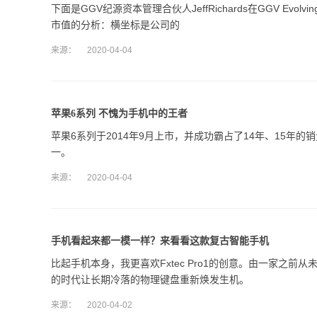
下面是GGV纪源资本管理合伙人JeffRichards在GGV Evolvi
市值的分析：横坐标是公司的
来源：
2020-04-04
苹果6系列 不愧为手机中的王者
苹果6系列于2014年9月上市，并成功霸占了14年、15
一。
来源：
2020-04-04
手机看起来都一模一样？来看看这款复古智能手机
比起手机本身，我更喜欢Fxtec Pro1的创意。由一家之前从
的时代让长期冷落的物理键盘重新焕发生机。
来源：
2020-04-02