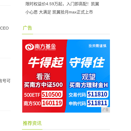
限时权益价4.59万起，入门即高配！凯翼
小心愿 大满足 凯翼拾月max正式上市
广告
CEO
称信号可
广告
推荐资讯