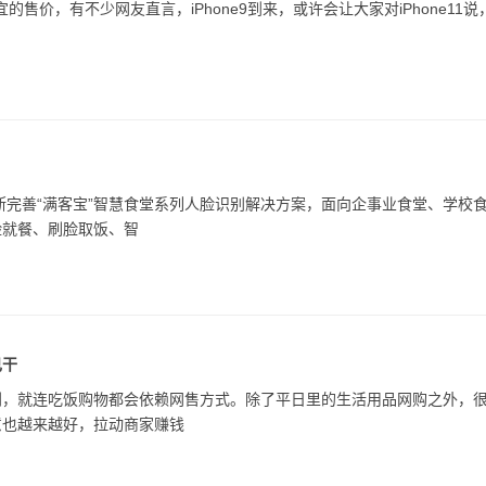
的售价，有不少网友直言，iPhone9到来，或许会让大家对iPhone11说
断完善“满客宝”智慧食堂系列人脸识别解决方案，面向企事业食堂、学校
脸就餐、刷脸取饭、智
己干
利，就连吃饭购物都会依赖网售方式。除了平日里的生活用品网购之外，
意也越来越好，拉动商家赚钱