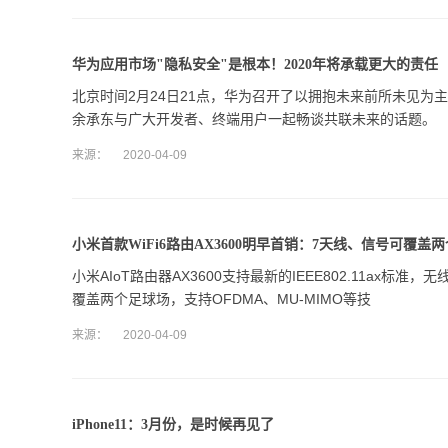
华为应用市场"隐私安全"是根本！2020年将承载更大的责任
北京时间2月24日21点，华为召开了以拥抱未来前所未见为
余承东与广大开发者、终端用户一起畅谈共联未来的话题。
来源：
2020-04-09
小米首款WiFi6路由AX3600明早首销：7天线、信号可覆盖
小米AIoT路由器AX3600支持最新的IEEE802.11ax
覆盖两个足球场，支持OFDMA、MU-MIMO等技
来源：
2020-04-09
iPhone11：3月份，是时候再见了