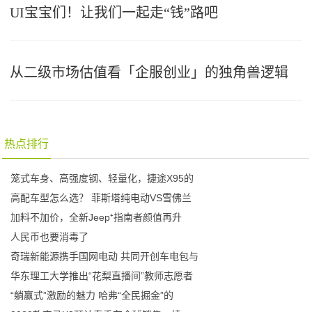
UI宝宝们！让我们一起走“钱”路吧
从二级市场估值看「企服创业」的独角兽逻辑
热点排行
笼式车身、高强度钢、轻量化，捷途X95的
高配车型怎么选？ 菲斯塔纯电动VS雪佛兰
加料不加价，全新Jeep⁺指南者颜值再升
人民币也要消毒了
奇瑞新能源携手国网电动 共同开创车电包与
华东理工大学推出“花梨直播间”教师志愿者
“躺赢式”激励的魅力 哈弗“全民掘金”的