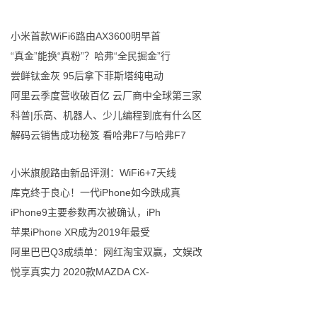
小米首款WiFi6路由AX3600明早首
“真金”能换“真粉”？哈弗“全民掘金”行
尝鲜钛金灰 95后拿下菲斯塔纯电动
阿里云季度营收破百亿 云厂商中全球第三家
科普|乐高、机器人、少儿编程到底有什么区
解码云销售成功秘笈 看哈弗F7与哈弗F7
小米旗舰路由新品评测：WiFi6+7天线
库克终于良心！一代iPhone如今跌成真
iPhone9主要参数再次被确认，iPh
苹果iPhone XR成为2019年最受
阿里巴巴Q3成绩单：网红淘宝双赢，文娱改
悦享真实力 2020款MAZDA CX-