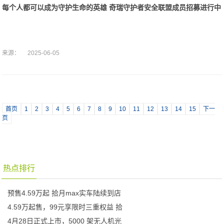
每个人都可以成为守护生命的英雄 奇瑞守护者安全联盟成员招募进行中
来源：
2025-06-05
首页
1
2
3
4
5
6
7
8
9
10
11
12
13
14
15
下一
页
热点排行
预售4.59万起 拾月max实车陆续到店
4.59万起售，99元享限时三重权益 拾
4月28日正式上市，5000 架无人机光