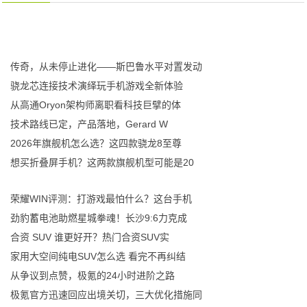
传奇，从未停止进化——斯巴鲁水平对置发动
骁龙芯连接技术演绎玩手机游戏全新体验
从高通Oryon架构师离职看科技巨擘的体
技术路线已定，产品落地，Gerard W
2026年旗舰机怎么选？这四款骁龙8至尊
想买折叠屏手机？这两款旗舰机型可能是20
荣耀WIN评测：打游戏最怕什么？这台手机
劲豹蓄电池助燃星城拳魂！长沙9:6力克成
合资 SUV 谁更好开？热门合资SUV实
家用大空间纯电SUV怎么选 看完不再纠结
从争议到点赞，极氪的24小时进阶之路
极氪官方迅速回应出境关切，三大优化措施同