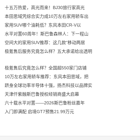
十五万热爱，高光而来！BJ30旅行家高光
本田思域凭综合实力成10万左右家用轿车出
家用SUV哪个油耗低？东风本田CR-V以
水平对置60周年！斯巴鲁森林人：下一程山
空间大的家用SUV推荐：这几款“移动两居
极氪售后服务究竟怎么样？五大承诺给出透明
极氪售后究竟怎么样？全国超550家门店铺
10万左右家用轿车推荐：东风本田思域，把
跻身全球功率半导体十强，扬杰科技以品牌实
天津仟紫融斯巴鲁授权经销商盛大启幕
六十载水平对置——2026斯巴鲁粉丝嘉年
入门即满配 启境GT7预售21.99万元