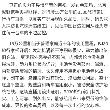
真正的实力不畏惧严苛的审视。发布会现场，北京
越野携手央视财经，对行驶15万公里的BJ30旅行家进
行拆车直播，以真实车况展现耐久品质。同时，镜头深
入探访北汽株洲超级工厂，见证中国智造如何从源头守
住每一台车的卓越品控。
15万公里相当于普通家庭近十年的使用里程，BJ30
旅行家拆开后：发动机涡轮干净积碳很少，动力输出依
旧充沛， 变速箱外壳完好不漏油，内部齿轮也没有磨
损坑洼，动力系统状态优异；电池包没有鼓包、漏液、
内部变质衰减的情况，长久使用不用担心电池老化故
障；副车架、悬挂摆臂没有锈蚀、渗油漏油问题，整个
底盘平整度、规整度和新车差距很小，被动安全防护始
终在线。这场直播用镜头证明，BJ30旅行家用料扎
实、工艺可靠、耐久出众，能够给用户带来更低的维修
成本、更长的换车周期，以及每一次出行的安心感。