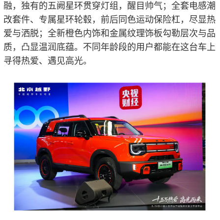
融，独有的五阙星环贯穿灯组，醒目帅气；全套电感潮
改套件、专属星环轮毂，前后同色运动保险杠，尽显热
爱与洒脱；全新橙色内饰和金属纹理饰板勾勒层次与品
质，凸显温润底蕴。不同年龄段的用户都能在这台车上
寻得热爱、遇见高光。