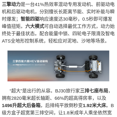
三擎动力
是一台41%热效率混动专用发动机、前驱动电
机和后驱动电机，分别擅长长距离节能、实时补能与瞬
时爆发；
智能四驱
响应速度达30毫秒，0.5秒即可爆发
峰值扭矩。
六大模式
可自动选择最优工作方式，动力始
终处于最佳状态。配合能量中锁、四轮电子限滑及智电
ATS全地形控制系统，轻松应对泥地、沙地等场景。
“超大”是出行的从容。BJ30旅行家
三排七座布局
，
拥有2820毫米超长轴距、66%的超高得房率，以及
1496升超大后备箱
，后排纯平放倒秒变
1.92米大床
。B
级方盒子超宽第三排空间，让1.8米成年人乘坐依然宽