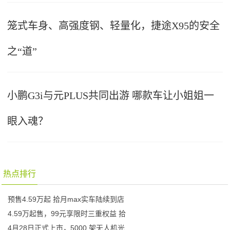
笼式车身、高强度钢、轻量化，捷途X95的安全
之“道”
小鹏G3i与元PLUS共同出游 哪款车让小姐姐一
眼入魂？
热点排行
预售4.59万起 拾月max实车陆续到店
4.59万起售，99元享限时三重权益 拾
4月28日正式上市，5000 架无人机光