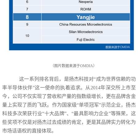
（图片数据来源于OMDIA）
这一系列排名背后，是扬杰科技对“成为世界信赖的功
率半导体伙伴”这一使命的执着追求。从2014年深交所上市至
今，公司不仅实现了营收和产量的指数级增长，更在品牌含金
量上实现了质的飞跃。作为国家级“单项冠军”示范企业，扬杰
科技多次荣获行业“十大品牌”、“最具影响力企业”等殊荣，这
些奖项不仅是对扬杰过去成绩的肯定，更是其品牌实力转化为
市场话语权的直接体现。