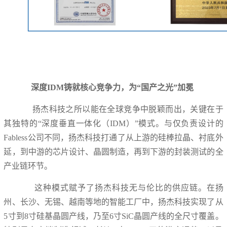
深度IDM铸就核心竞争力，为“国产之光”加冕
扬杰科技之所以能在全球竞争中脱颖而出，关键在于
其独特的“深度垂直一体化（IDM）”模式。与仅负责设计的
Fabless公司不同，扬杰科技打通了从上游的硅棒拉晶、衬底外
延，到中游的芯片设计、晶圆制造，再到下游的封装测试的全
产业链环节。
这种模式赋予了扬杰科技无与伦比的供应链。在扬
州、长沙、无锡、越南等地的智能工厂中，扬杰科技实现了从
5寸到8寸硅基晶圆产线，乃至6寸SiC晶圆产线的全尺寸覆盖。