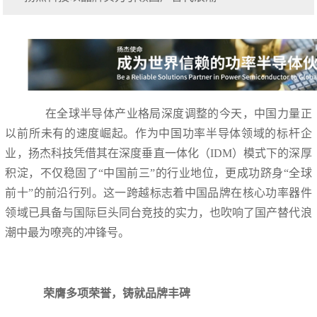
在全球半导体产业格局深度调整的今天，中国力量正
以前所未有的速度崛起。作为中国功率半导体领域的标杆企
业，扬杰科技凭借其在深度垂直一体化（IDM）模式下的深厚
积淀，不仅稳固了“中国前三”的行业地位，更成功跻身“全球
前十”的前沿行列。这一跨越标志着中国品牌在核心功率器件
领域已具备与国际巨头同台竞技的实力，也吹响了国产替代浪
潮中最为嘹亮的冲锋号。
荣膺多项荣誉，铸就品牌丰碑