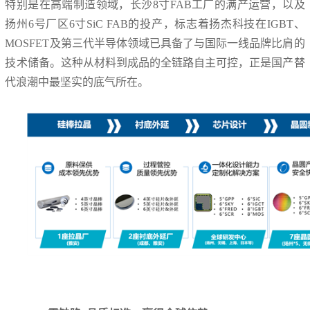
特别是在高端制造领域，长沙8寸FAB工厂的满产运营，以及
扬州6号厂区6寸SiC FAB的投产，标志着扬杰科技在IGBT、
MOSFET及第三代半导体领域已具备了与国际一线品牌比肩的
技术储备。这种从材料到成品的全链路自主可控，正是国产替
代浪潮中最坚实的底气所在。