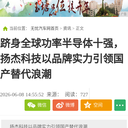
广告
当前位置：
无忧汽车网首页
>
资讯
> 正文
跻身全球功率半导体十强，
扬杰科技以品牌实力引领国
产替代浪潮
2026-06-08 14:55:52
来源：
阅读：727
微信
微博
空间
扬杰科技以品牌实力引领国产替代浪潮