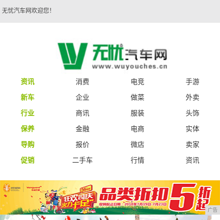
无忧汽车网欢迎您！
资讯
消费
电竞
手游
新车
企业
做菜
外卖
行业
商讯
服装
头饰
保养
金融
电商
实体
导购
报价
微店
卖家
促销
二手车
行情
资讯
广告