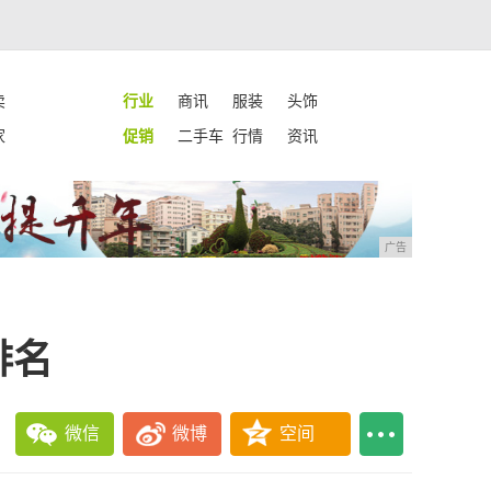
卖
行业
商讯
服装
头饰
家
促销
二手车
行情
资讯
广告
排名
微信
微博
空间