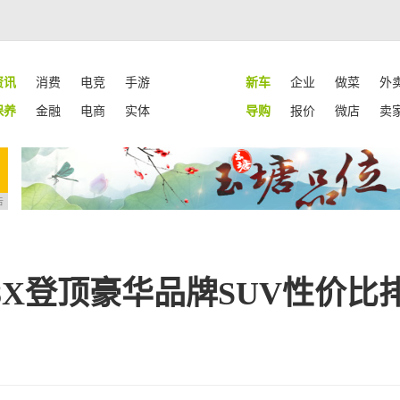
资讯
消费
电竞
手游
新车
企业
做菜
外
保养
金融
电商
实体
导购
报价
微店
卖
告
X登顶豪华品牌SUV性价比