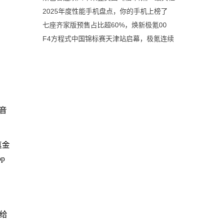
2025年度性能手机盘点，你的手机上榜了
七座齐家版预售占比超60%，焕新极氪00
F4方程式中国锦标赛天津站启幕，极氪连续
m音
真金
p
给