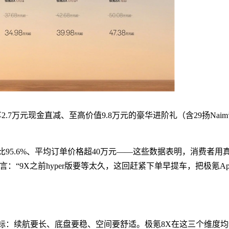
2.7万元现金直减、至高价值9.8万元的豪华进阶礼（含29扬Nai
比95.6%、平均订单价格超40万元——这些数据表明，消费者用
“9X之前hyper版要等太久，这回赶紧下单早提车，把极氪Ap
标：续航要长、底盘要稳、空间要舒适。极氪8X在这三个维度均