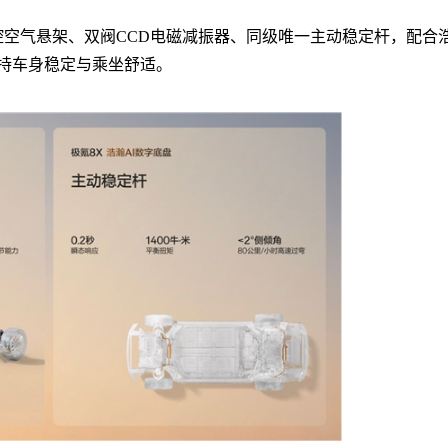
双腔空气悬架、双阀CCD电磁减振器、同级唯一主动稳定杆，配合
保持车身稳定与乘坐舒适。