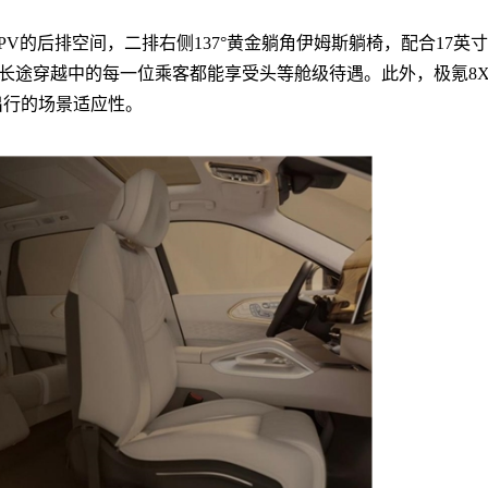
V的后排空间，二排右侧137°黄金躺角伊姆斯躺椅，配合17英
响，让长途穿越中的每一位乘客都能享受头等舱级待遇。此外，极氪8
出行的场景适应性。