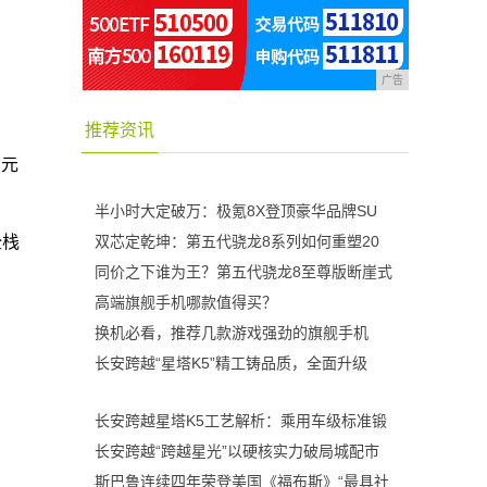
广告
推荐资讯
万元
半小时大定破万：极氪8X登顶豪华品牌SU
全栈
双芯定乾坤：第五代骁龙8系列如何重塑20
同价之下谁为王？第五代骁龙8至尊版断崖式
高端旗舰手机哪款值得买？
换机必看，推荐几款游戏强劲的旗舰手机
长安跨越“星塔K5”精工铸品质，全面升级
长安跨越星塔K5工艺解析：乘用车级标准锻
长安跨越“跨越星光”以硬核实力破局城配市
斯巴鲁连续四年荣登美国《福布斯》“最具社