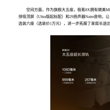
空间方面，作为旗舰大五座，极氪8X拥有媲美MP
排吸顶屏（Ultra版起标配）和29扬声器Naim音
选装六座（选装价1万元），进一步拓展了家庭长途