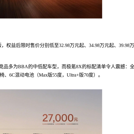
影版，权益后限时售价分别低至32.98万元起、34.98万元起、39.98
竞品多为BBA的中低配车型，而极氪8X的标配清单令人震撼：
C混动电池（Max版55度，Ultra+版70度）。