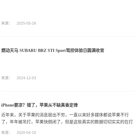
来源：
2025-05-28
燃动天马 SUBARU BRZ STI Sport驾控体验日圆满收官
来源：
2024-12-03
iPhone要凉？错了，苹果从不缺真香定律
近年来，关于苹果的消息层出不穷，一直以来好多媒体都说苹果不行
了，年年被吊打，苹果快倒闭了，但是这些真实的数据切切实实的在打
脸，接下来一起看一下吧！
来源：
2020-04-10