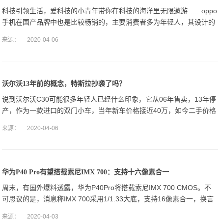
科技引领生活，爱科技的小青年带你在科技的海洋里无限遨游……oppo
手机在国产品牌中也是比较畅销的，主要消费者多为年轻人，其设计的
理念也是年轻化，将手机的外形设计完美化。oppo手机的配置跟现在主
来源：
2020-04-06
流的手
沃尔沃13年前的概念，特斯拉抄袭了吗？
说到沃尔沃C30可能很多年轻人已经什么印象，它从06年售卖，13年停
产，作为一款进口的双门小车，当年新车价格接近40万，如今二手价格
在8万之内，保值率不高。虽然C30在车坛竞争中落败，但其安全配置
来源：
2020-04-06
一直
华为P40 Pro有望搭载索尼IMX 700：支持十六像素合一
周末，有国外爆料透露，华为P40Pro将搭载索尼IMX 700 CMOS。不
可思议的是，消息称IMX 700采用1/1.33大底，支持16像素合一，换言
之，最大单位的感光像素尺寸可合并到4.48μm左
来源：
2020-04-03