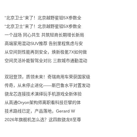
“北京卫士”来了！北京越野星钽5X参数全
“北京卫士”来了！北京越野星钽5X参数全
一个战场 同心共生 共筑轻商长期增长新局
高端家用混动SUV推荐 告别里程焦虑与安
从空间到性能再到安全，焕新极氪7X如何做
空间灵活补能智驾全对比 三款城市通勤混动
双冠登顶，质领未来！奇瑞商用车荣获国家级
传奇，从未停止进化——斯巴鲁水平对置发动
骁龙芯连接技术演绎玩手机游戏全新体验
从高通Oryon架构师离职看科技巨擘的体
技术路线已定，产品落地，Gerard W
2026年旗舰机怎么选？这四款骁龙8至尊