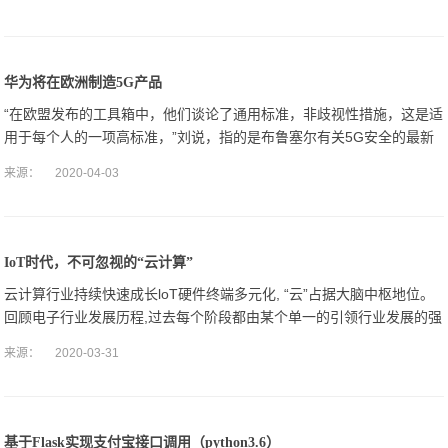
华为将在欧洲制造5G产品
“在欧盟发布的工具箱中，他们谈论了通用标准，非歧视性措施，这是适
用于每个人的一项高标准，”刘说，指的是布鲁塞尔有关5G安全的最新
指南。
来源：
2020-04-03
IoT时代，不可忽视的“云计算”
云计算行业持续快速成长loT硬件终端多元化, “云”占据大脑中枢地位。
回顾电子行业发展历程,过去每个阶段都由某个单一的引领行业发展的强
黏性硬件终端主导:早期互联网时代, PC是数据输入与输出的硬件终端
来源：
2020-03-31
基于Flask实现支付宝接口调用（python3.6）