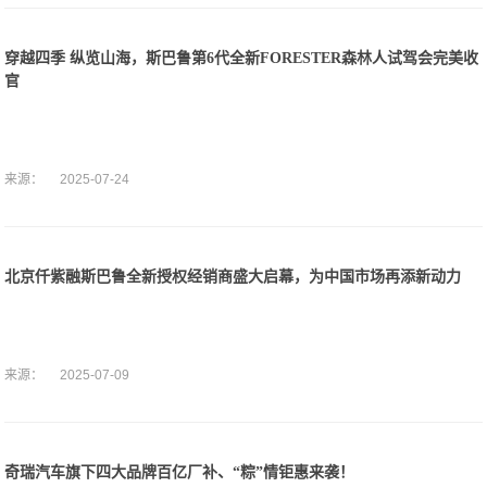
穿越四季 纵览山海，斯巴鲁第6代全新FORESTER森林人试驾会完美收
官
来源：
2025-07-24
北京仟紫融斯巴鲁全新授权经销商盛大启幕，为中国市场再添新动力
来源：
2025-07-09
奇瑞汽车旗下四大品牌百亿厂补、“粽”情钜惠来袭！