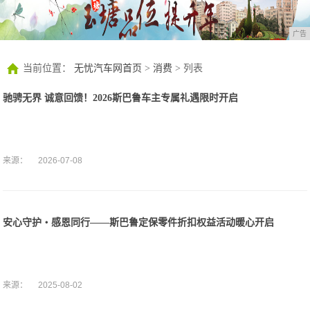
广告
当前位置：
无忧汽车网首页
>
消费
> 列表
驰骋无界 诚意回馈！2026斯巴鲁车主专属礼遇限时开启
来源：
2026-07-08
安心守护・感恩同行——斯巴鲁定保零件折扣权益活动暖心开启
来源：
2025-08-02