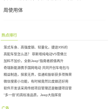
周使用体
热点排行
笼式车身、高强度钢、轻量化，捷途X95的
高配车型怎么选？ 菲斯塔纯电动VS雪佛兰
加料不加价，全新Jeep⁺指南者颜值再升
奇瑞新能源携手国网电动 共同开创车电包与
精益制造，探索无界，佳通轮胎斩获多项殊荣
微信搜索小功能，有时候竟然比度娘还好用
软件开发该采用传统项目管理还是敏捷项目管
“多一倍”的高标准品质，Jeep大指挥官
广告