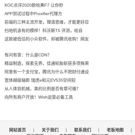
KOC点评2020款哈弗F7 让你秒
APP测试过程中Proxifier代理方
前端的三种主流开发，理清思维，才能更好应
扫地机该有的模样！科沃斯T5 评测，给自
这款被低估的小众软件，却被腾讯收购！网友
有问有答：什么是CDN？
精益制造，探索无界，佳通轮胎斩获多项殊荣
阿里有一个支付宝，腾讯为什么不把财付通设
宽体越级轴距 瑞虎e和元EV535空间较
从人体到机械，美的比例是否有章可循？
向所有商户开放！Wish运营必备工具
网站首页
|
关于我们
|
联系我们
|
老板地图
|