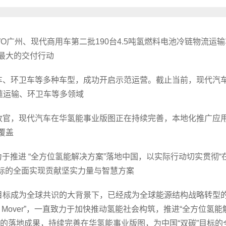
TWO广州、现代商用车第二批190台4.5吨氢燃料电池冷链物流运
最大的交付行动
流车、环卫车等多种车型，成功开启示范运营。截止当前，现代汽
链运输、环卫车等多领域
美收官，现代汽车在华氢能事业版图正在持续完善，本地化推广应
覆盖
于推进 “全方位氢能解决方案”落地中国，以实际行动切实贯彻“
目标的全面实现贡献坚实力量与智慧方案
”目标成为全球共识的大背景下，已经成为全球能源结构战略转型
t Mover”，一直致力于加快推动氢能社会构筑，推进“全方位氢能
的落地成果，持续完善在华氢能事业版图，为中国“双碳”目标的