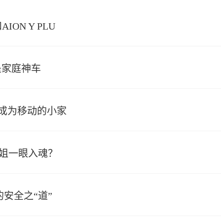
ON Y PLU
是家庭神车
合成为移动的小家
姐姐一眼入魂？
安全之“道”