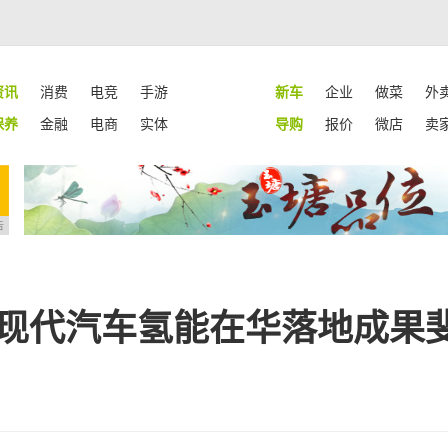
资讯
消费
电竞
手游
新车
企业
做菜
外
保养
金融
电商
实体
导购
报价
微店
卖
告
 现代汽车氢能在华落地成果