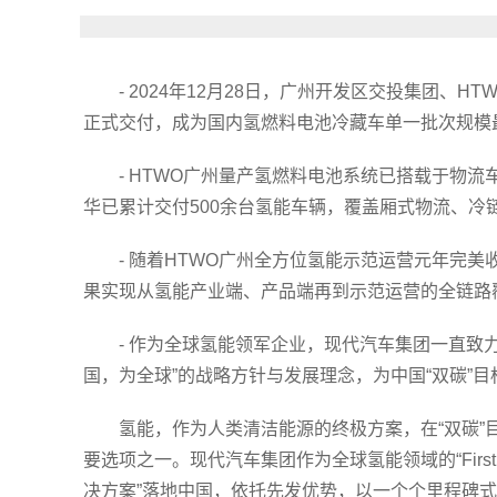
- 2024年12月28日，广州开发区交投集团、H
正式交付，成为国内氢燃料电池冷藏车单一批次规模
- HTWO广州量产氢燃料电池系统已搭载于物
华已累计交付500余台氢能车辆，覆盖厢式物流、冷
- 随着HTWO广州全方位氢能示范运营元年完
果实现从氢能产业端、产品端再到示范运营的全链路
- 作为全球氢能领军企业，现代汽车集团一直致力
国，为全球”的战略方针与发展理念，为中国“双碳”
氢能，作为人类清洁能源的终极方案，在“双碳
要选项之一。现代汽车集团作为全球氢能领域的“Firs
决方案”落地中国，依托先发优势，以一个个里程碑式