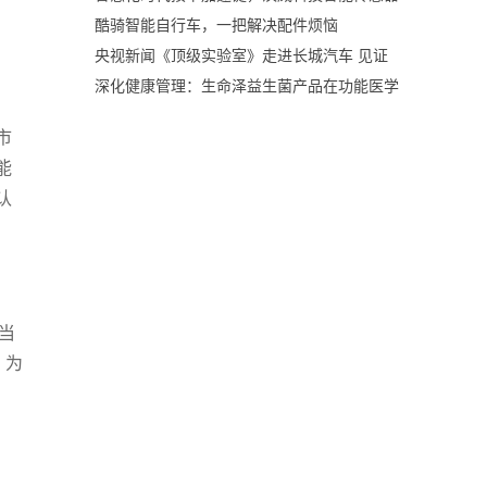
酷骑智能自行车，一把解决配件烦恼
央视新闻《顶级实验室》走进长城汽车 见证
深化健康管理：生命泽益生菌产品在功能医学
市
能
认
当
，为