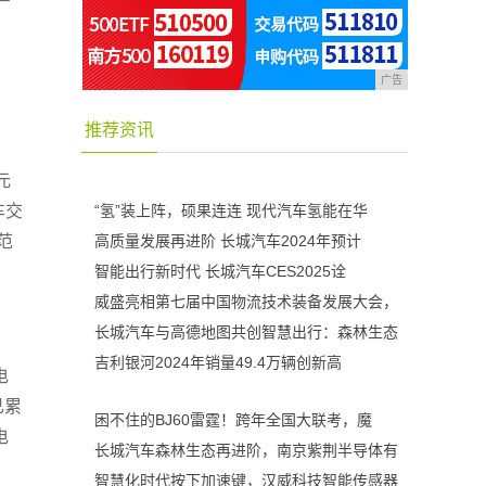
广告
推荐资讯
元
车交
“氢”装上阵，硕果连连 现代汽车氢能在华
范
高质量发展再进阶 长城汽车2024年预计
智能出行新时代 长城汽车CES2025诠
威盛亮相第七届中国物流技术装备发展大会，
长城汽车与高德地图共创智慧出行：森林生态
吉利银河2024年销量49.4万辆创新高
电
已累
困不住的BJ60雷霆！跨年全国大联考，魔
电
长城汽车森林生态再进阶，南京紫荆半导体有
智慧化时代按下加速键，汉威科技智能传感器