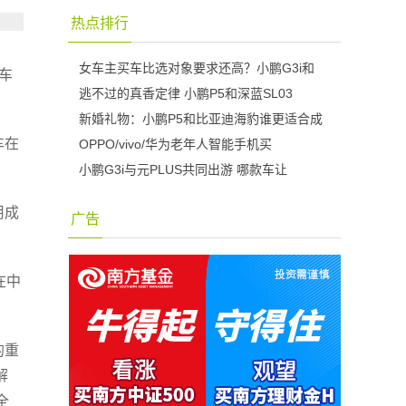
热点排行
女车主买车比选对象要求还高？小鹏G3i和
输车
逃不过的真香定律 小鹏P5和深蓝SL03
新婚礼物：小鹏P5和比亚迪海豹谁更适合成
车在
OPPO/vivo/华为老年人智能手机买
小鹏G3i与元PLUS共同出游 哪款车让
用成
广告
在中
的重
解
全