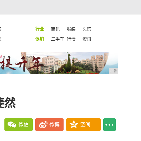
卖
行业
商讯
服装
头饰
家
促销
二手车
行情
资讯
广告
斐然
微信
微博
空间