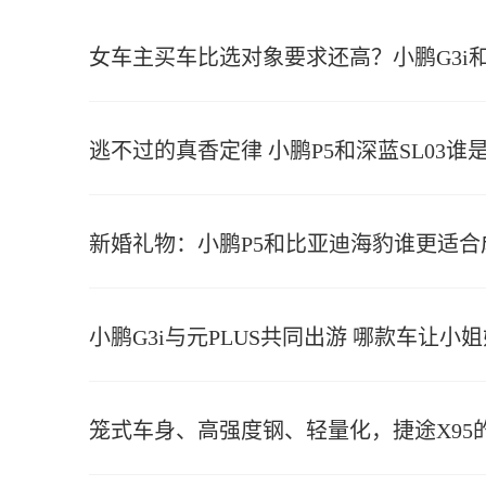
女车主买车比选对象要求还高？小鹏G3i和AI
逃不过的真香定律 小鹏P5和深蓝SL03谁
新婚礼物：小鹏P5和比亚迪海豹谁更适
小鹏G3i与元PLUS共同出游 哪款车让小
笼式车身、高强度钢、轻量化，捷途X95的