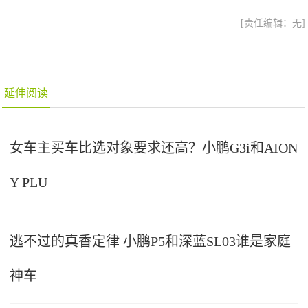
[责任编辑：无]
延伸阅读
女车主买车比选对象要求还高？小鹏G3i和AION
Y PLU
逃不过的真香定律 小鹏P5和深蓝SL03谁是家庭
神车