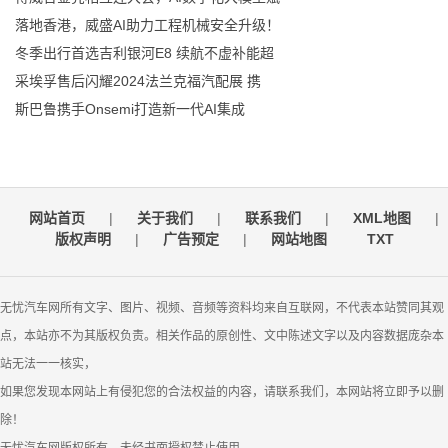
落地香港，威盛AI助力工程机械安全升级！
冬季出行首选吉利银河E8 续航不虚补能超
采埃孚售后闪耀2024法兰克福汽配展 携
斯巴鲁携手Onsemi打造新一代AI集成
网站首页
|
关于我们
|
联系我们
|
XML地图
|
版权声明
|
广告预定
|
网站地图
TXT
无忧汽车网所有文字、图片、视频、音频等资料均来自互联网，不代表本站赞同其观
点，本站亦不为其版权负责。相关作品的原创性、文中陈述文字以及内容数据庞杂本
站无法一一核实，
如果您发现本网站上有侵犯您的合法权益的内容，请联系我们，本网站将立即予以删
除！