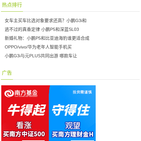
热点排行
女车主买车比选对象要求还高？小鹏G3i和
逃不过的真香定律 小鹏P5和深蓝SL03
新婚礼物：小鹏P5和比亚迪海豹谁更适合成
OPPO/vivo/华为老年人智能手机买
小鹏G3i与元PLUS共同出游 哪款车让
广告