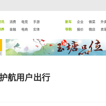
资讯
消费
电竞
手游
新车
企业
做菜
外
保养
金融
电商
实体
导购
报价
微店
卖
告
，护航用户出行