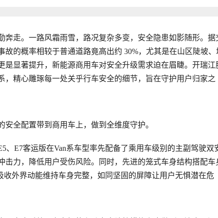
勤奔走。一路风霜雨雪，路况复杂多变，安全隐患如影随形。据
故的概率相较于普通道路竟高出约 30%，尤其是在山区陡坡、
更是显著提升，新能源商用车对安全升级需求迫在眉睫。开瑞江
系，精心雕琢每一处关乎行车安全的细节，旨在守护用户归家之
的安全配置带到商用车上，做到全维度守护。
5、E7客运版在Van系车型率先配备了乘用车级别的主副驾驶双
冲击力，降低用户受伤风险。同时，先进的笼式车身结构搭配车
和吸收外界动能维持车身完整，如同坚固的屏障让用户无惧潜在危