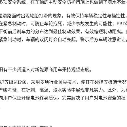
多项安全系统，在车辆的主动安全防护措施上也做到了滴水不漏
在湿滑路面时出现轮胎打滑的现象，
有效保持车辆稳定性与操控性
在紧急制动时，可防止车轮抱死，减少事故发生的可能性；EBD
平衡前后刹车力的分布达到最佳制动效果，有效缩短制动距离。
紧急制动时，车辆的双闪灯会自动亮起，警示后方车辆注意避让
旧有不少货运人对新能源商用车秉持观望态
度。
防护等级达IP68，采用多项行业顶尖技术，使其在碰撞等极端情况
严峻考验，在针刺、高温、浸水实验中展现非凡实力。此外，为
向用户保证开瑞电池终身质保。完美解决了用户对电池安全的担
。