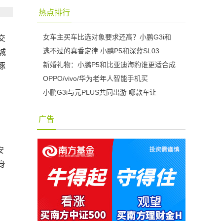
热点排行
女车主买车比选对象要求还高？小鹏G3i和
交
逃不过的真香定律 小鹏P5和深蓝SL03
城
新婚礼物：小鹏P5和比亚迪海豹谁更适合成
豚
OPPO/vivo/华为老年人智能手机买
小鹏G3i与元PLUS共同出游 哪款车让
广告
安
身