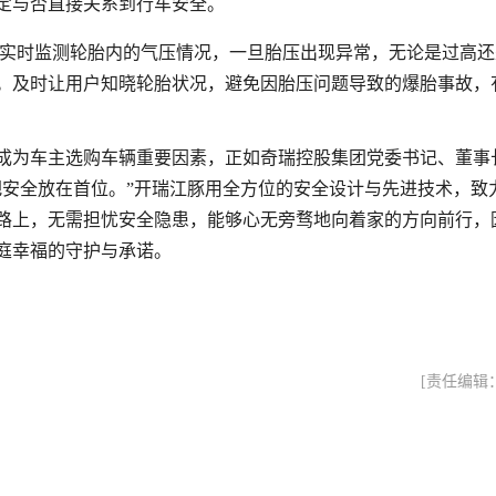
定与否直接关系到行车安全。
够实时监测轮胎内的气压情况，一旦胎压出现异常，无论是过高还
。及时让用户知晓轮胎状况，避免因胎压问题导致的爆胎事故，
成为车主选购车辆重要因素，正如奇瑞控股集团党委书记、董事
把安全放在首位。”开瑞江豚用全方位的安全设计与先进技术，致
路上，无需担忧安全隐患，能够心无旁骛地向着家的方向前行，
庭幸福的守护与承诺。
[责任编辑