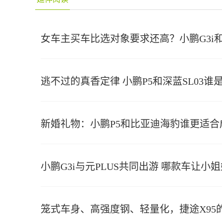
女车主买车比选对象要求还高？小鹏G3i和AI
逃不过的真香定律 小鹏P5和深蓝SL03谁
新婚礼物：小鹏P5和比亚迪海豹谁更适
小鹏G3i与元PLUS共同出游 哪款车让小
笼式车身、高强度钢、轻量化，捷途X95的