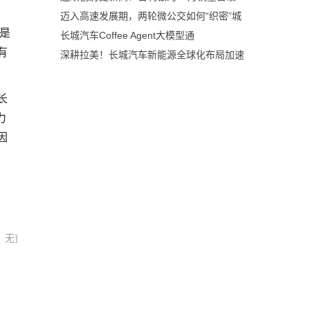
迈入高速发展期，两轮微公交如何“织密”城
是
长城汽车Coffee Agent大模型通
有
深耕拉美！长城汽车新能源全球化布局加速
长
力
因
：无]