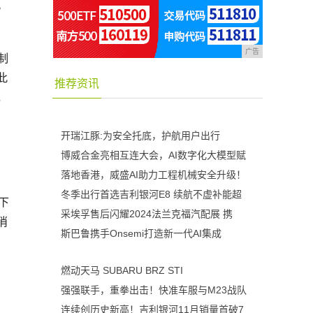
。
，
广告
制
此
推荐资讯
，
开瑞江豚:为安全托底，护航用户出行
博威合金亮相互连大会，AI数字化大模型赋
落地香港，威盛AI助力工程机械安全升级！
冬季出行首选吉利银河E8 续航不虚补能超
下
采埃孚售后闪耀2024法兰克福汽配展 携
消
斯巴鲁携手Onsemi打造新一代AI集成
燃动天马 SUBARU BRZ STI
强强联手，重拳出击！快准车服与M23战队
连续创历史新高！吉利银河11月销量首破7