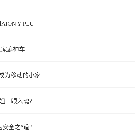
ON Y PLU
是家庭神车
合成为移动的小家
姐姐一眼入魂？
安全之“道”