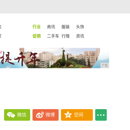
卖
行业
商讯
服装
头饰
家
促销
二手车
行情
资讯
广告
微信
微博
空间