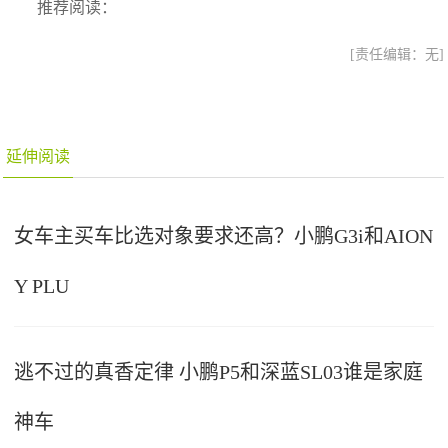
推荐阅读：
[责任编辑：无]
延伸阅读
女车主买车比选对象要求还高？小鹏G3i和AION
Y PLU
逃不过的真香定律 小鹏P5和深蓝SL03谁是家庭
神车