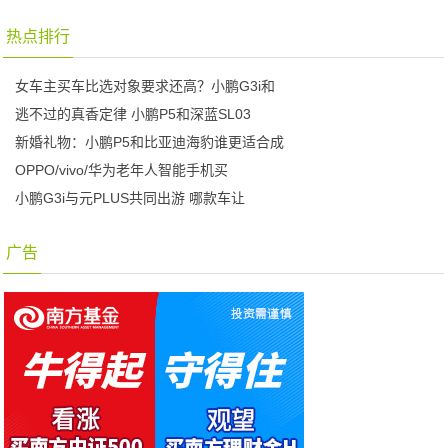
热点排行
女车主买车比选对象要求还高？小鹏G3i和
逃不过的真香定律 小鹏P5和深蓝SL03
新婚礼物：小鹏P5和比亚迪海豹谁更适合成
OPPO/vivo/华为老年人智能手机买
小鹏G3i与元PLUS共同出游 哪款车让
广告