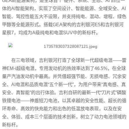
GEA新能源架构，是全球首个“硬件、系统、生态、AI”四位一
体的AI智能架构，实现了空间设计、智能能源、全域安全、AI
智能、驾控性能五大不设限，并支持纯电、混动、增程、绿色
甲醇等全能源形式。搭载GEA架构的吉利银河E5和吉利银河
星舰7，均成为A级纯电和电混SUV中的新标杆。
在三电领域，吉利银河打造了全球新一代超级电混——雷
神EM-i超级电混，专用发动机的热效率达到了46.5%，在全球
量产汽油发动机中最高。并凭借超强节能、无损电感、冗余安
全、AI电混和品质电混“五个新一代”，为用户带来“真电感、真
安全、真智能”的出行体验。吉利自研的最新一代“刀片式”磷酸
铁锂电池——神盾短刀电池，以其卓越的安全性能、超长的循
环寿命、高效的快充能力和出色的低温放电表现，以及在安
全、体验、成本三个层面的技术创新，树立了动力电池领域的
新标杆。