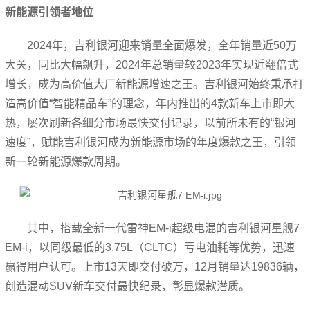
新能源引领者地位
2024年，吉利银河迎来销量全面爆发，全年销量近50万
大关，同比大幅飙升，2024年总销量较2023年实现近翻倍式
增长，成为高价值大厂新能源增速之王。吉利银河始终秉承打
造高价值“智能精品车”的理念，年内推出的4款新车上市即大
热，屡次刷新各细分市场最快交付记录，以前所未有的“银河
速度”，赋能吉利银河成为新能源市场的年度爆款之王，引领
新一轮新能源爆款周期。
其中，搭载全新一代雷神EM-i超级电混的吉利银河星舰7
EM-i，以同级最低的3.75L（CLTC）亏电油耗等优势，迅速
赢得用户认可。上市13天即交付破万，12月销量达19836辆，
创造混动SUV新车交付最快纪录，彰显爆款潜质。