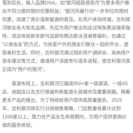
落到实处，融入品牌DNA。如“银河超级感恩月”为更多用户推
出不同力度的限时优惠权益；“银河风暴行动”一步到位的限时
优惠，加速了高价值新能源的普及。在用户体验终端，吉利银
河联名各大知名品牌，先后为用户推出到店试驾免费送瑞幸咖
啡、进店体验新车即可品尝哈根达斯冰淇淋等福利，也通过
“以渔会友”的方式，为热爱户外的朋友们聚在一起的平台，感
受美好生活。同时，吉利银河通过组织用户调研会、采纳用户
造车建议等方式，邀请用户深度参与造车进程，使吉利银河真
正成为“用户的银河”。
渠道布局上，吉利银河已建成950+家一级渠道，一级4S
店、商超店以及吉行驿遍布新能源头部城市及重要商圈。随着
更多产品的推出，为了持续给用户提供高质量服务，2025
年，吉利银河将实行分网销售策略，门店数量将累计达到
1200家以上，致力在产品全生命周期内，为用户提供更高价
值的服务体验。