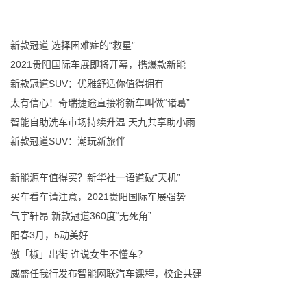
新款冠道 选择困难症的“救星”
2021贵阳国际车展即将开幕，携爆款新能
新款冠道SUV：优雅舒适你值得拥有
太有信心！奇瑞捷途直接将新车叫做“诸葛”
智能自助洗车市场持续升温 天九共享助小雨
新款冠道SUV：潮玩新旅伴
新能源车值得买？新华社一语道破“天机”
买车看车请注意，2021贵阳国际车展强势
气宇轩昂 新款冠道360度“无死角”
阳春3月，5动美好
傲「椒」出街 谁说女生不懂车？
威盛任我行发布智能网联汽车课程，校企共建