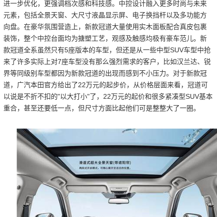
进一步优化，更强调档次感和科技感。中控设计融入更多时尚与未来
元素，包括全景天窗、大尺寸液晶显示屏、电子换挡杆以及多功能方
向盘。在豪华氛围营造上，新款冠道大量使用实木面板配合真皮包裹
装饰，整个中控台面均为搪塑工艺，观感及触感均极有豪车范儿。新
款冠道全系虽然只有5座版本的车型，但还是从一些中型SUV车型中抢
来了许多实际上对7座车型没有那么强烈需求的客户，比如汉兰达、锐
界等同级别车型都因为新款冠道的出现而感到不小压力。对于新款冠
道，广汽本田官方给出了22万元的起步价，从价格层面来看，冠道可
以说是不折不扣的"以大打小"了，22万元的起价和很多紧凑型SUV基本
重合，甚至还要低一点，但尺寸方面比起他们可是整整大了一圈。