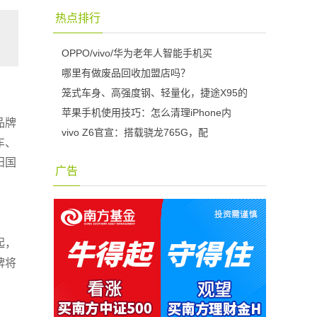
热点排行
OPPO/vivo/华为老年人智能手机买
哪里有做废品回收加盟店吗？
笼式车身、高强度钢、轻量化，捷途X95的
苹果手机使用技巧：怎么清理iPhone内
品牌
vivo Z6官宣：搭载骁龙765G，配
车、
阳国
广告
起，
牌将