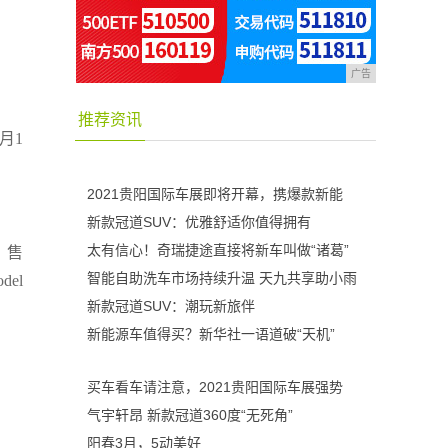
广告
推荐资讯
7月1
2021贵阳国际车展即将开幕，携爆款新能
新款冠道SUV：优雅舒适你值得拥有
太有信心！奇瑞捷途直接将新车叫做“诸葛”
，售
智能自助洗车市场持续升温 天九共享助小雨
el
新款冠道SUV：潮玩新旅伴
新能源车值得买？新华社一语道破“天机”
买车看车请注意，2021贵阳国际车展强势
气宇轩昂 新款冠道360度“无死角”
阳春3月，5动美好