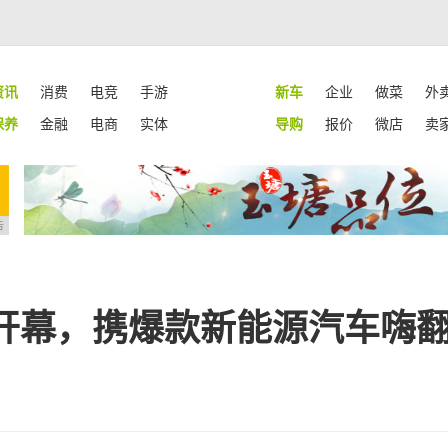
资讯
消费
电竞
手游
新车
企业
做菜
外
保养
金融
电商
实体
导购
报价
微店
卖
告
将开幕，携爆款新能源汽车嗨