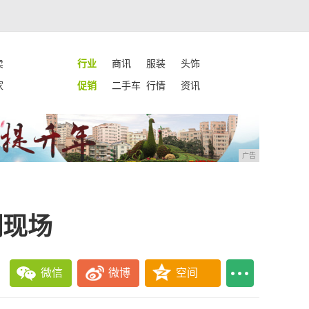
卖
行业
商讯
服装
头饰
家
促销
二手车
行情
资讯
广告
翻现场
微信
微博
空间