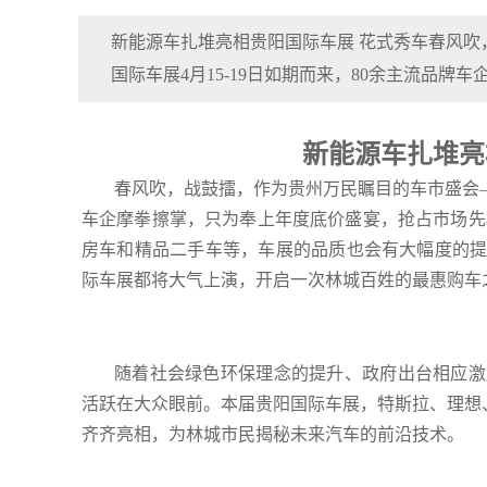
新能源车扎堆亮相贵阳国际车展 花式秀车春风吹
国际车展4月15-19日如期而来，80余主流品牌车
新能源车扎堆亮
春风吹，战鼓擂，作为贵州万民瞩目的车市盛会
车企摩拳擦掌，只为奉上年度底价盛宴，抢占市场先
房车和精品二手车等，车展的品质也会有大幅度的
际车展都将大气上演，开启一次林城百姓的最惠购车
随着社会绿色环保理念的提升、政府出台相应激
活跃在大众眼前。本届贵阳国际车展，特斯拉、理想
齐齐亮相，为林城市民揭秘未来汽车的前沿技术。