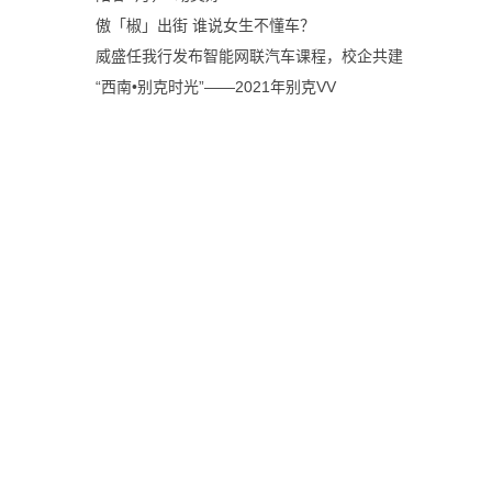
傲「椒」出街 谁说女生不懂车？
威盛任我行发布智能网联汽车课程，校企共建
“西南•别克时光”——2021年别克VV