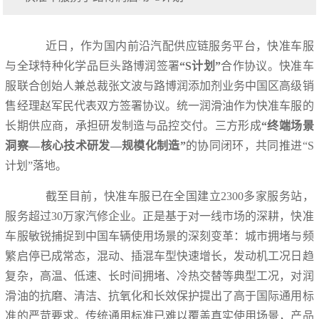
近日，作为国内前沿汽配供应链服务平台，快准车服
与全球特种化学品巨头路博润签署
“S计划”
合作协议。快准车
服联合创始人兼总裁张文波与路博润添加剂业务中国区高级销
售经理赵军民代表双方签署协议。统一润滑油作为快准车服的
长期供应商，承担研发制造与品控交付。三方形成
“终端场景
洞察—核心技术研发—规模化制造”
的协同闭环，共同推进“S
计划”落地。
截至目前，快准车服已在全国建立2300多家服务站，
服务超过30万家汽修企业。正是基于对一线市场的深耕，快准
车服敏锐捕捉到中国车辆使用场景的深刻变革：城市拥堵与频
繁启停已成常态，混动、插混车型快速增长，发动机工况日趋
复杂，高温、低速、长时间拥堵、冷热交替等典型工况，对润
滑油的抗磨、清洁、抗氧化和长效保护提出了高于国际通用标
准的严苛要求。传统通用标准已难以覆盖真实使用场景，产品