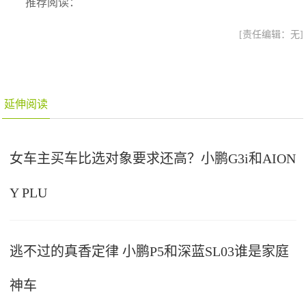
推荐阅读：
[责任编辑：无]
延伸阅读
女车主买车比选对象要求还高？小鹏G3i和AION
Y PLU
逃不过的真香定律 小鹏P5和深蓝SL03谁是家庭
神车