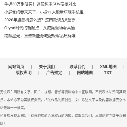
手握30万别瞎买！这份纯电SUV硬核对比
小屏党的春天来了，小身材大能量旗舰手机推
2026年旗舰机怎么选？这四款骁龙8至尊
Oryon时代的新起点：从威廉退场看高通
跨越星光，重塑新能源城配轻客品质标准
网站首页
|
关于我们
|
联系我们
|
XML地图
|
版权声明
|
广告预定
|
网站地图
TXT
无忧汽车网所有文字、图片、视频、音频等资料均来自互联网，不代表本站赞同其观
点，本站亦不为其版权负责。相关作品的原创性、文中陈述文字以及内容数据庞杂本
站无法一一核实，
如果您发现本网站上有侵犯您的合法权益的内容，请联系我们，本网站将立即予以删
除！