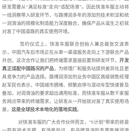
研发需要从“满足标准”走向“适配场景”。因此快准车服主动将
一线洞察带入研发环节，与路博润多年的添加剂技术积淀和统
一润滑油的规模化制造能力深度融合，确保产品从诞生之初就
对准了中国道路的真实使用环境。
签约仪式上，快准车服联合创始人兼总裁张文波表
示，中国汽车后市场正在从单一渠道服务走向上下游联合产品
共创，这次合作让我们把终端需求直接前置到研发环节，
开发
真正适配中国路况的产品
，为修理厂和服务站提供差异化且更
具竞争力的产品选择。路博润添加剂业务中国区高级销售经理
赵军民也表示，中国城市拥堵、频繁启停与混动车型快速普及
叠加，对润滑油的要求超出通用标准，而快准车服从数千家服
务网点带来的终端需求，让研发从一开始就对准了真实使用场
景，
这是全球技术本地化的落地实践
。
对快准车服的广大合作伙伴而言，“S计划”带来的将是
一款有技术支撑、有场景验证、有品牌背书的专属高端润滑