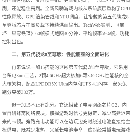
得画面有拖影、反应慢半拍。更关键的是，一加15不是只有高
刷，还能稳住高刷。全新风驰游戏内核从系统底层重构了CPU
性能释放、GPU渲染管线和NPU调度，让搭载的第五代骁龙8
至尊版芯片在高负载下持续满血输出。TechWeb实测，《崩
坏：星穹铁道》60帧模式跑图30分钟，平均帧率59.6帧，功耗
控制出色。
二、第五代骁龙8至尊版：性能底座的全面进化
再来说说一加15搭载的这颗第五代骁龙8至尊版，它采用
台积电3nm工艺，2颗4.6GHz超大核加6颗3.62GHz性能核的全
大核架构，配合LPDDR5X Ultra内存和UFS 4.1闪存，安兔兔
跑分突破382万。
但一加15不止有跑分。它还搭载了电竞网络芯片G2，内
置自研蜂窝网络模块，横握游戏时信号更稳定，减少高延迟带
来的卡顿。旁路充电功能可以在边玩边充时绕过电池直接给主
板供电，既减少发热，又延长电池寿命，这对经常插电玩游戏