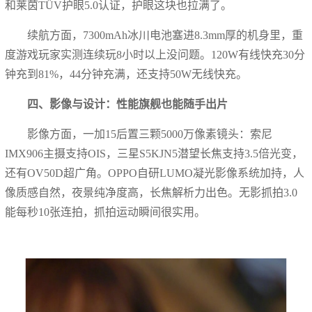
和莱茵TÜV护眼5.0认证，护眼这块也拉满了。
续航方面，7300mAh冰川电池塞进8.3mm厚的机身里，重
度游戏玩家实测连续玩8小时以上没问题。120W有线快充30分
钟充到81%，44分钟充满，还支持50W无线快充。
四、影像与设计：性能旗舰也能随手出片
影像方面，一加15后置三颗5000万像素镜头：索尼
IMX906主摄支持OIS，三星S5KJN5潜望长焦支持3.5倍光变，
还有OV50D超广角。OPPO自研LUMO凝光影像系统加持，人
像质感自然，夜景纯净度高，长焦解析力出色。无影抓拍3.0
能每秒10张连拍，抓拍运动瞬间很实用。