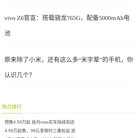
vivo Z6官宣：搭载骁龙765G，配备5000mAh电
池
原来除了小米，还有这么多“米字辈”的手机，你
认识几个？
热点排行
预售4.59万起 拾月max实车陆续到店
4.59万起售，99元享限时三重权益 拾