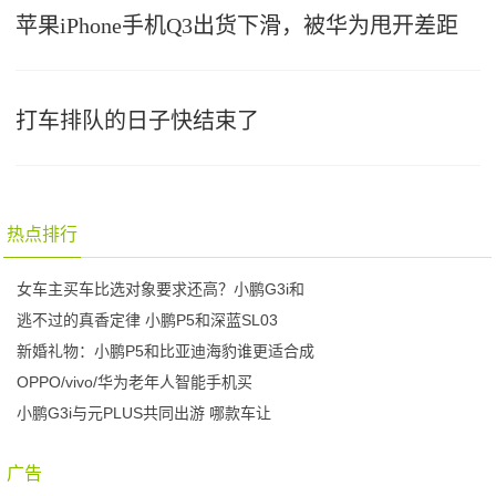
苹果iPhone手机Q3出货下滑，被华为甩开差距
打车排队的日子快结束了
热点排行
女车主买车比选对象要求还高？小鹏G3i和
逃不过的真香定律 小鹏P5和深蓝SL03
新婚礼物：小鹏P5和比亚迪海豹谁更适合成
OPPO/vivo/华为老年人智能手机买
小鹏G3i与元PLUS共同出游 哪款车让
广告