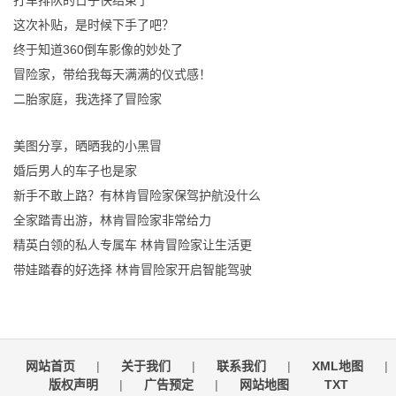
打车排队的日子快结束了
这次补贴，是时候下手了吧？
终于知道360倒车影像的妙处了
冒险家，带给我每天满满的仪式感！
二胎家庭，我选择了冒险家
美图分享，晒晒我的小黑冒
婚后男人的车子也是家
新手不敢上路？有林肯冒险家保驾护航没什么
全家踏青出游，林肯冒险家非常给力
精英白领的私人专属车 林肯冒险家让生活更
带娃踏春的好选择 林肯冒险家开启智能驾驶
网站首页
|
关于我们
|
联系我们
|
XML地图
|
版权声明
|
广告预定
|
网站地图
TXT