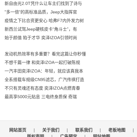
新自由光2.0T凭什么让车主们找到了诗与
"多一倍"的高标准品质，Jeep大指挥官
疫情之下比合资更安心 哈弗F7内外发力树
新西兰试驾Jeep硬核皮卡“角斗士”，有
始于颜值 陷于才华 奕泽IZOA引领时尚
发动机热效率有多重要？看完这篇让你秒懂
不想千篇一律 和奕泽IZOA一起打破陈规
一汽丰田奕泽IZOA：年轻，就应该真我本
全系搭载车规级CN95滤芯，广汽传祺打造
不只有灵魂还有态度 奕泽IZOA点燃青春
最高享5000元贴息 三电终身质保 奇瑞
网站首页
|
关于我们
|
联系我们
|
老板地图
|
版权声明
|
广告预定
|
网站地图