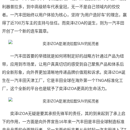
利器普拉多，到中高级轿车代表皇冠，无一不是自己领域内的佼佼
者。一汽丰田始终以用户体验为核心，坚持“为用户造好车”的理念，赢
得了近700万车主的支持与信任。而奕泽IZOA的诞生，则为一汽丰田
开创了一个新的造车篇章。
一汽丰田首要的举措就是如何将制定好的战略方针通过产品为纽
带，应用到市场里，让用户真真切切的感受到自己聚焦产品和体系后
的全新形象，向外界更加清晰地传递品牌价值观和诉求。奕泽IZOA诞
生在一汽丰田天津工厂，它是丰田全球在海外第一个TNGA标准化工
厂，这个全新的平台也是赋予了奕泽IZOA更高的生命活力。
奕泽IZOA无疑是要其承担先锋军的责任，其的到来起到了承上启
下的作用，一方面是向外界宣告16年来一汽丰田是丰田全球制造标准
产品品质的全面践行者，另一方面也标志着从此时起一汽丰田进入了T