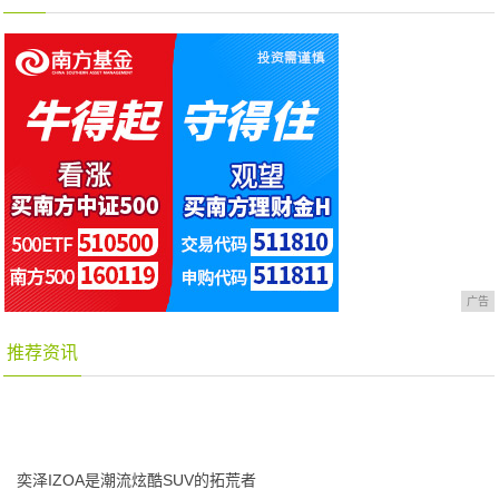
广告
推荐资讯
奕泽IZOA是潮流炫酷SUV的拓荒者