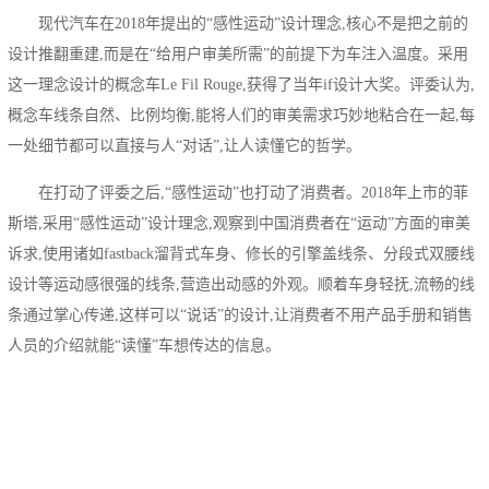
现代汽车在2018年提出的“感性运动”设计理念,核心不是把之前的
设计推翻重建,而是在“给用户审美所需”的前提下为车注入温度。采用
这一理念设计的概念车Le Fil Rouge,获得了当年if设计大奖。评委认为,
概念车线条自然、比例均衡,能将人们的审美需求巧妙地粘合在一起,每
一处细节都可以直接与人“对话”,让人读懂它的哲学。
在打动了评委之后,“感性运动”也打动了消费者。2018年上市的菲
斯塔,采用“感性运动”设计理念,观察到中国消费者在“运动”方面的审美
诉求,使用诸如fastback溜背式车身、修长的引擎盖线条、分段式双腰线
设计等运动感很强的线条,营造出动感的外观。顺着车身轻抚,流畅的线
条通过掌心传递,这样可以“说话”的设计,让消费者不用产品手册和销售
人员的介绍就能“读懂”车想传达的信息。