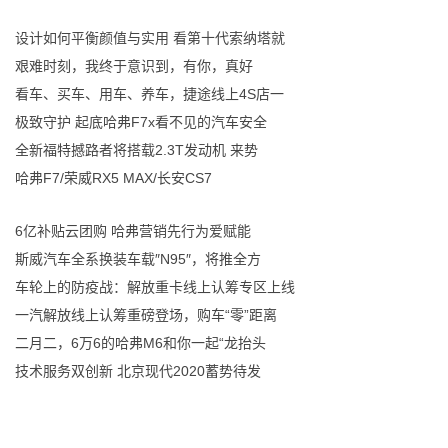
设计如何平衡颜值与实用 看第十代索纳塔就
艰难时刻，我终于意识到，有你，真好
看车、买车、用车、养车，捷途线上4S店一
极致守护 起底哈弗F7x看不见的汽车安全
全新福特撼路者将搭载2.3T发动机 来势
哈弗F7/荣威RX5 MAX/长安CS7
6亿补贴云团购 哈弗营销先行为爱赋能
斯威汽车全系换装车载″N95″，将推全方
车轮上的防疫战：解放重卡线上认筹专区上线
一汽解放线上认筹重磅登场，购车“零”距离
二月二，6万6的哈弗M6和你一起“龙抬头
技术服务双创新 北京现代2020蓄势待发