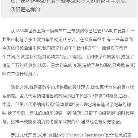
证。在众多车型中,有一些车直到今天依旧被津津乐道,
我们把这样的
从1888年世界上第一辆量产车上市到如今已过去132年,在此期间一
共生产制造了多少款汽车早就无从考证。在众多车型中,有一些车直到
今天依旧被津津乐道,我们把这样的车叫做“经典车”。而经典车都有一
个共同点,就是都有极具影响力的设计理念。比如德系车的实用,成就了
销量千万的经典款;法国、意大利车的浪漫,造就了美如画的经典跑车,影
响汽车设计界风向。
除此之外,就是能改变市场格局的设计理念,比如现代汽车的第八代
索纳塔。第八代索纳塔推出的时候,B级车还是“小商务”的概念,古板、
中庸。但第八代索纳塔却用“流体雕塑”设计理念将车造出了跑车的韵
味,给了陈旧、乏味的B级车领域一剂“猛药”,开辟了“B级轿跑”的时代序
幕。这样一款能影响消费者购车取向的车,自然也会被历史铭记。
走过九代产品,采用“感性运动(Sensuous Sportiness)”设计理念的第