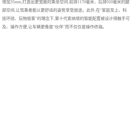
增加35mm,打造出更宽敞的乘坐空间;前排1170毫米、后排920毫米的腿
部空间,让驾乘者能以更舒适的姿势享受旅途。此外,在“家庭至上、科
技环绕、玩物极客”的理念下,第十代索纳塔的智能配置被设计得触手可
及、操作方便,让车辆更像是“伙伴”而不仅仅是操作终端。