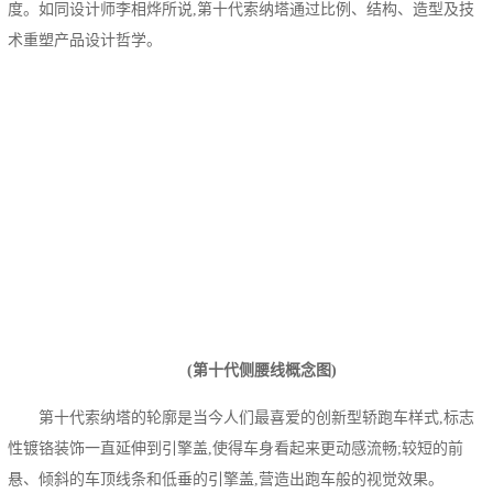
度。如同设计师李相烨所说,第十代索纳塔通过比例、结构、造型及技
术重塑产品设计哲学。
(第十代侧腰线概念图)
第十代索纳塔的轮廓是当今人们最喜爱的创新型轿跑车样式,标志
性镀铬装饰一直延伸到引擎盖,使得车身看起来更动感流畅;较短的前
悬、倾斜的车顶线条和低垂的引擎盖,营造出跑车般的视觉效果。