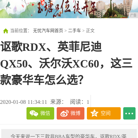
广告
当前位置：
无忧汽车网首页
>
二手车
> 正文
讴歌RDX、英菲尼迪
QX50、沃尔沃XC60，这三
款豪华车怎么选？
2020-01-08 11:34:11
来源：
阅读：1
微信
微博
空间
今天来说一下三款非BBA车型的豪华车，讴歌RDX/英