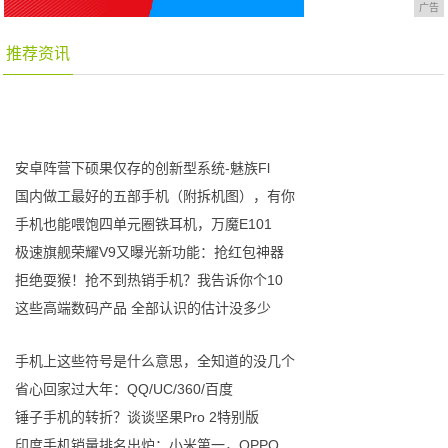
广告
推荐资讯
安卓阵营下硕果仅存的创新型系统-魅族Fl
国内做工最好的五部手机（附拆机图），有你
手机也能喂饱四单元圈铁耳机，万魔E101
极速旗舰荣耀V9又曝光新功能：抢红包神器
拒绝耍猴！抢不到热销手机？我告诉你个10
这些高端数码产品 全部认识的估计没多少
手机上这些符号是什么意思，全知道的没几个
省心回家过大年：QQ/UC/360/百度
锤子手机的转折？谈谈坚果Pro 2特别版
印度手机销量排名出炉：小米第一，OPPO