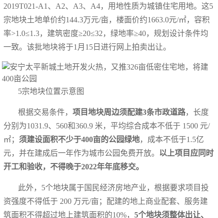
2019T021-A1、A2、A3、A4，用地性质为城镇住宅用地。这5
宗地块土地单价约144.3万元/亩，楼面价约1663.0元/㎡，容积
率>1.0≤1.3，建筑密度≥20≤32，绿地率≥40，规划设计条件均
一致。该批地块将于1月15日进行网上拍卖出让。
5宗地块位置示意图
根据交易条件，
项目地块周边须配建3条市政道路
，长度
分别为1031.9、560和360.9 米，平均综合成本不低于 1500 元/
㎡；
须建设面积不少于400亩的公园绿地
，成本不低于1.5亿
元，并在建成后一年作为城市公园免费开放。
以上项目应同时
开工和验收，不得晚于2022年年底移交。
此外，5个地块属于国民经济房地产业，根据要求项目投
资强度不得低于 200 万元/亩；配建的地上商业配套、服务建
筑面积不得超过地上建筑面积的10%，
5个地块须整体出让、