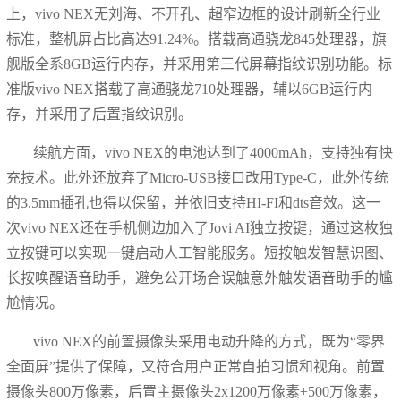
上，vivo NEX无刘海、不开孔、超窄边框的设计刷新全行业
标准，整机屏占比高达91.24%。搭载高通骁龙845处理器，旗
舰版全系8GB运行内存，并采用第三代屏幕指纹识别功能。标
准版vivo NEX搭载了高通骁龙710处理器，辅以6GB运行内
存，并采用了后置指纹识别。
续航方面，vivo NEX的电池达到了4000mAh，支持独有快
充技术。此外还放弃了Micro-USB接口改用Type-C，此外传统
的3.5mm插孔也得以保留，并依旧支持HI-FI和dts音效。这一
次vivo NEX还在手机侧边加入了Jovi AI独立按键，通过这枚独
立按键可以实现一键启动人工智能服务。短按触发智慧识图、
长按唤醒语音助手，避免公开场合误触意外触发语音助手的尴
尬情况。
vivo NEX的前置摄像头采用电动升降的方式，既为“零界
全面屏”提供了保障，又符合用户正常自拍习惯和视角。前置
摄像头800万像素，后置主摄像头2x1200万像素+500万像素，