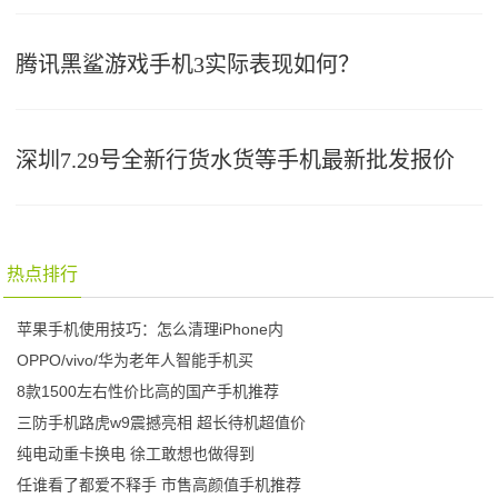
腾讯黑鲨游戏手机3实际表现如何？
深圳7.29号全新行货水货等手机最新批发报价
热点排行
苹果手机使用技巧：怎么清理iPhone内
OPPO/vivo/华为老年人智能手机买
8款1500左右性价比高的国产手机推荐
三防手机路虎w9震撼亮相 超长待机超值价
纯电动重卡换电 徐工敢想也做得到
任谁看了都爱不释手 市售高颜值手机推荐