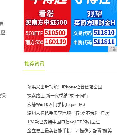
通
、应
广告
推荐资讯
苹果又出新功能！iPhone语音信箱全国
便快
探索路上 新一代悦纳“敢”于同行
宏碁Win10入门手机Liquid M3
温州人保携手奥享汽服举行“夏不为利”狂欢
134款已支持中国电信VoLTE的机型汇
金立史上最美智能手机，四摄像头配置“媲美