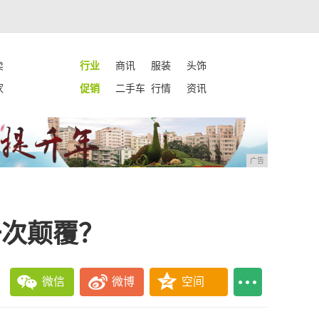
卖
行业
商讯
服装
头饰
家
促销
二手车
行情
资讯
广告
一次颠覆？
微信
微博
空间