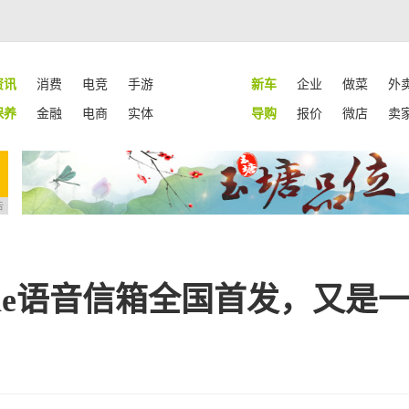
资讯
消费
电竞
手游
新车
企业
做菜
外
保养
金融
电商
实体
导购
报价
微店
卖
告
one语音信箱全国首发，又是