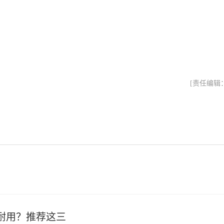
[责任编辑
？
好耐用？推荐这三