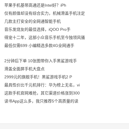
苹果手机基带高通还是Intel好？iPh
仅有颜值却没有综合实力，机械滑盖手机注定
几款主打安全的全网通智能手机
音乐发烧友的最佳选择，iQOO Pro手
得宠十二年，这部小众音乐手机至今独领风骚
最低仅需699 小编精选多款4G全网通手
2分钟后下单 10张图带你入手黑鲨游戏手
滑盖全面屏手机大盘点
2999元的旗舰手机！黑鲨游戏手机2 P
最具性价比千元机排行：华为榜上无名，vi
这款手机官网难抢，其它渠道价格涨到300
读书App这么多，我只推荐5个高质量的读