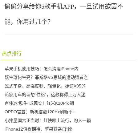
偷偷分享给你5款手机APP，一旦试用欲罢不
能，你用过几个？
热点排行
苹果手机使用技巧：怎么清理iPhone内
既生瑜何生亮？菲斯塔VS思域的运动强者之
笼式车身、高强度钢、轻量化，捷途X95的
论家用车的理想“性格”，这款称得上万人迷
卢伟冰“吹牛”成现实！红米K20Pro销
OPPO官宣：新机搭载120Hz刷新率+
小排量国六正当时！赶快跟上流行，购入一辆
iPhone12值得期待，苹果将亲自“操