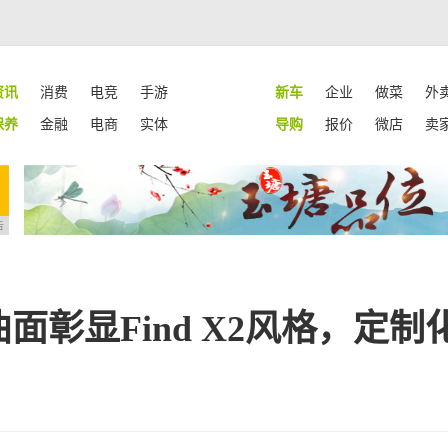
资讯
消费
电竞
手游
新车
企业
做菜
外
保养
金融
电商
实体
导购
报价
微店
卖
告
双曲面彰显Find X2风格，定