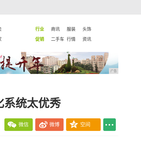
卖
行业
商讯
服装
头饰
家
促销
二手车
行情
资讯
广告
制化系统太优秀
微信
微博
空间