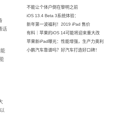
不能让个体户倒在黎明之前
iOS 13.4 Beta 3系统体验：
备
新年第一波福利！2019 iPad 售价
通话
有料｜苹果的iOS 14可能将迎来重大改
苹果新iPad曝光：性能增强，生产力奥利
小鹏汽车靠谱吗？好汽车打造好口碑！
果能
能
大
可以