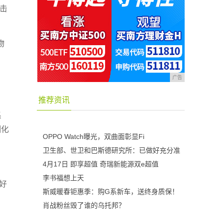
冲击
物
广告
推荐资讯
系
制化
OPPO Watch曝光，双曲面彰显Fi
卫生部、世卫和巴斯德研究所：已做好充分准
4月17日 即享超值 奇瑞新能源双e超值
李书福想上天
的好
斯威暖春钜惠季：购G系新车，送终身质保！
，
肖战粉丝毁了谁的乌托邦？