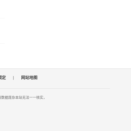
预定
|
网站地图
容数据庞杂本站无法一一核实，