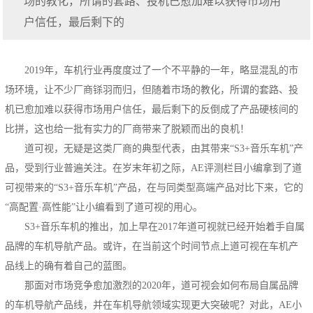
场的教化，所谓的套路、投机已愈加难以获得市场用
户信任，最后剩下的
2019年，车机行业再度度过了一个不平静的一年，略显混乱的市
场环境，让不少厂商铩羽而归，但随着市场的教化，所谓的套路、投
机已愈加难以获得市场用户信任，最后剩下的反倒成了产品硬核间的
比拼，这也给一批有实力的厂商带来了脱颖而出的良机！
道可视，无疑是这类厂商的典型代表，由其带来“S3+音乐车机”产
品，受到行业普遍关注。在岁末年初之际，AE评测栏目小编拿到了道
可视带来的“S3+音乐车机”产品，在与同类型高端产品对比下来，它的
“高配置·高性能”让小编看到了道可视的用心。
S3+音乐车机的推出，加上早在2017年道可视就已经开始着手自属
品牌的车机导航产品。或许，在当前这个时间节点上道可视在车机产
品线上的确有着自己的蓝图。
那面对市场竞争愈加激烈的2020年，道可视会如何布局自属品牌
的车机导航产品线，并在车机导航领域实现更大突破呢？对此，AE小